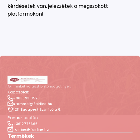
kérdésetek van, jelezzétek a megszokott
platformokon!
Aki minket választ biztonságot nyer..
Kapcsolat:
+36309313528
stammel@fairline.hu
1211 Budapest Szállító u 6.
Panasz esetén:
+3612773666
fairline@fairline.hu
Termékek