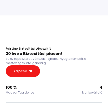
Item
2
of
5
Fair Line Biztosítási Alkusz Kft
30 éve a Biztosítási piacon!
30 év tapasztalat, változás, fejlődés. Nyugta tömbtől, a
mesterséges inteligenciáig
Kapcsolat
100 %
4
Magyar Tuajdonos
Munkavállaló