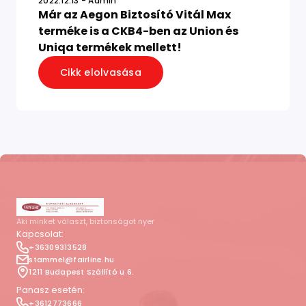
2022.12.13 - Admin
Már az Aegon Biztosító Vitál Max
terméke is a CKB4-ben az Union és
Uniqa termékek mellett!
Cikk elolvasása
Aki minket választ, biztonságot nyer
Kapcsolat:
+36309313528
stammel@fairline.hu
1211 Budapest Szállító u 6.
Panasz esetén:
+3612773666