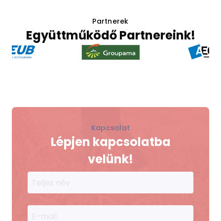
Partnerek
Együttműködő Partnereink!
Item
2
of
7
Kapcsolat
Lépjen kapcsolatba
velünk!
Teljes név
E-mail