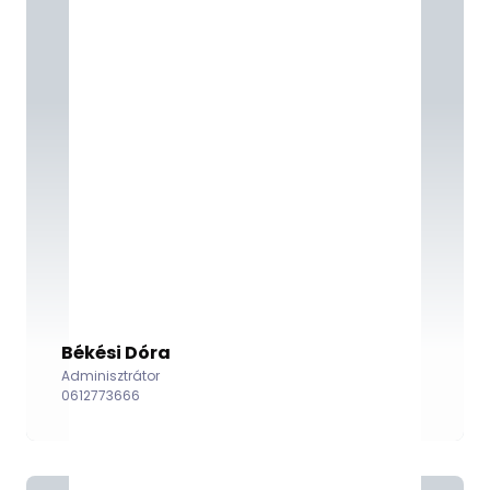
Békési Dóra
Adminisztrátor
0612773666