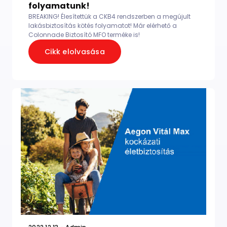
folyamatunk!
BREAKING! Élesítettük a CKB4 rendszerben a megújult
lakásbiztosítás kötés folyamatot! Már elérhető a
Colonnade Biztosító MFO terméke is!
Cikk elolvasása