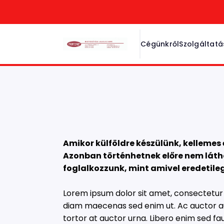
Cégünkről
Szolgáltat
Szerződés
Amikor külföldre készülünk, kellemes
Azonban történhetnek előre nem láth
foglalkozzunk, mint amivel eredetileg
Lorem ipsum dolor sit amet, consectetur a
diam maecenas sed enim ut. Ac auctor au
tortor at auctor urna. Libero enim sed f