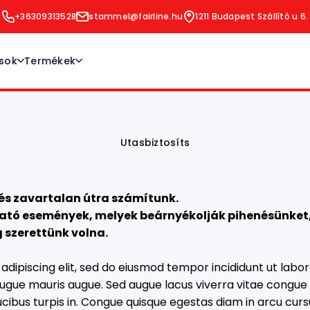
+36309313528
stammel@fairline.hu
1211 Budapest Szállító u 6.
ások
Termékek
ek kezelése
Lakásbiztosítás
Vagyonbiztosítások
Utasbiztosítás
Baleset és Betegségbiztosítás
Gépjárműbiztosítások
Utasbiztosíts
 és zavartalan útra számítunk.
ató események, melyek beárnyékolják pihenésünket,
 szerettünk volna.
dipiscing elit, sed do eiusmod tempor incididunt ut labor
gue mauris augue. Sed augue lacus viverra vitae congue 
aucibus turpis in. Congue quisque egestas diam in arcu c