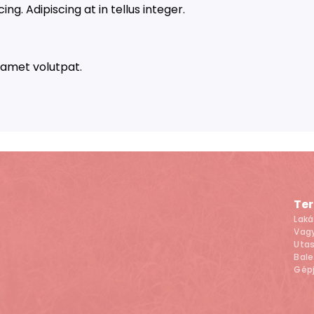
ng. Adipiscing at in tellus integer.
t amet volutpat.
Te
Laká
Vagy
Utas
Bale
Gép