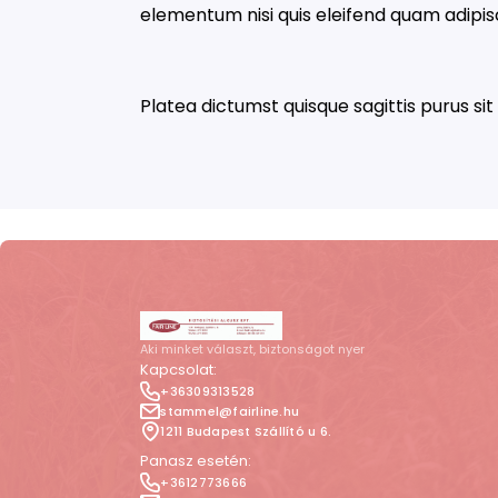
elementum nisi quis eleifend quam adipisci
Platea dictumst quisque sagittis purus si
Aki minket választ, biztonságot nyer
Kapcsolat:
+36309313528
stammel@fairline.hu
1211 Budapest Szállító u 6.
Panasz esetén:
+3612773666